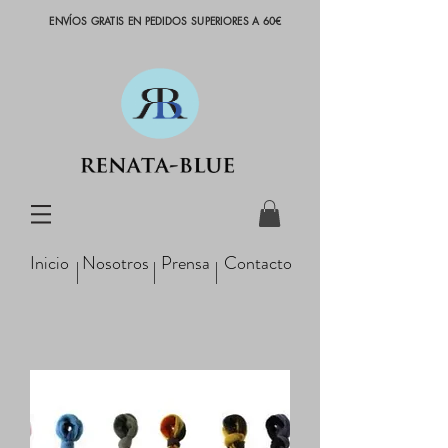
ENVÍOS GRATIS EN PEDIDOS SUPERIORES A 60€
Inicio
Nosotros
Prensa
Contacto