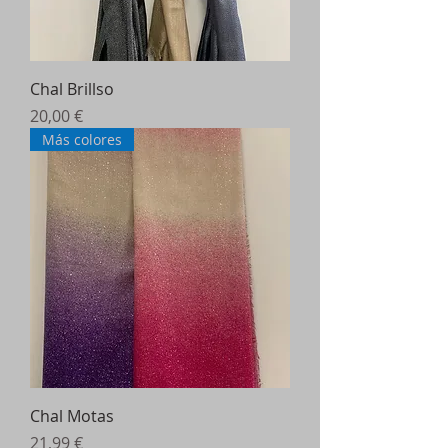
Chal Brillso
Precio
20,00 €
Más colores
Chal Motas
Precio
21,99 €