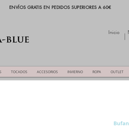
ENVÍOS GRATIS EN PEDIDOS SUPERIORES A 60€
Inicio
S
TOCADOS
ACCESORIOS
INVIERNO
ROPA
OUTLET
Bufan