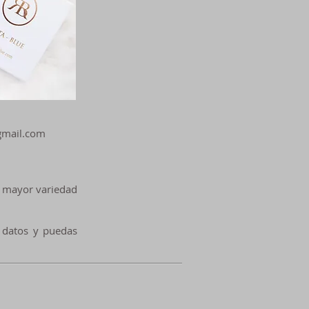
gmail.com
e mayor variedad
 datos y puedas