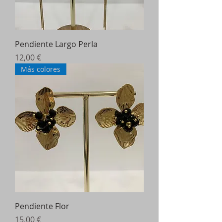
Pendiente Largo Perla
Precio
12,00 €
Más colores
Pendiente Flor
Precio
15,00 €