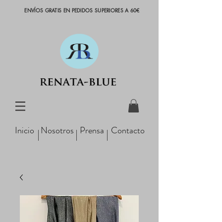
ENVÍOS GRATIS EN PEDIDOS SUPERIORES A 60€
Inicio
Nosotros
Prensa
Contacto