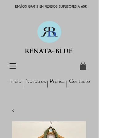
ENVÍOS GRATIS EN PEDIDOS SUPERIORES A 60€
Inicio
Nosotros
Prensa
Contacto