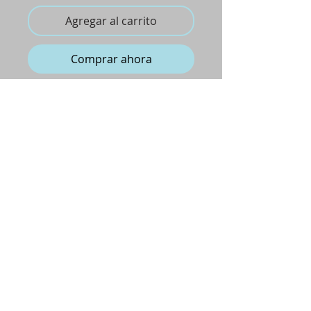
Agregar al carrito
Comprar ahora
Pulsera de Hilo ajustable con viergen en
acero
CONDICIONES GENERALES DE COMPRA
renatabluetocados@gmail.com
Avda. Constitución, 60
Don Benito, Badajoz
650 772 016
​©
Renata-Blue 2014
all rights reserved.​
HECHO A MANO EN ESPAÑA