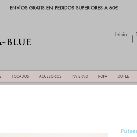
ENVÍOS GRATIS EN PEDIDOS SUPERIORES A 60€
Inicio
S
TOCADOS
ACCESORIOS
INVIERNO
ROPA
OUTLET
Puls