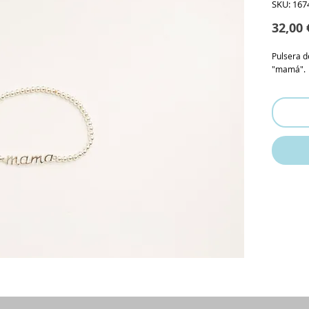
SKU: 167
32,00 
Pulsera d
"mamá".