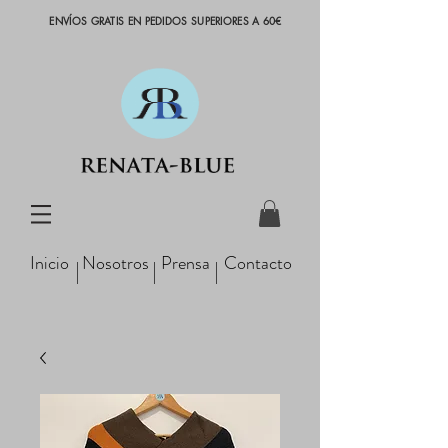
ENVÍOS GRATIS EN PEDIDOS SUPERIORES A 60€
Inicio
Nosotros
Prensa
Contacto