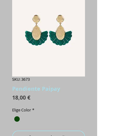
SKU: 3673
Pendiente Paipay
Precio
18,00 €
Elige Color
*