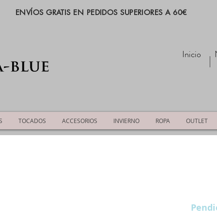
ENVÍOS GRATIS EN PEDIDOS SUPERIORES A 60€
Inicio
S
TOCADOS
ACCESORIOS
INVIERNO
ROPA
OUTLET
Pendi