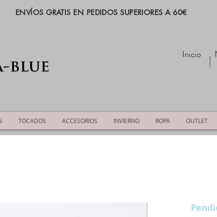
ENVÍOS GRATIS EN PEDIDOS SUPERIORES A 60€
Inicio
S
TOCADOS
ACCESORIOS
INVIERNO
ROPA
OUTLET
Pendi