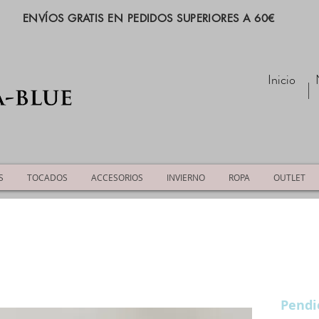
ENVÍOS GRATIS EN PEDIDOS SUPERIORES A 60€
Inicio
S
TOCADOS
ACCESORIOS
INVIERNO
ROPA
OUTLET
Pendi