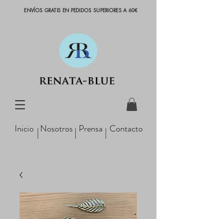
ENVÍOS GRATIS EN PEDIDOS SUPERIORES A 60€
Inicio
Nosotros
Prensa
Contacto