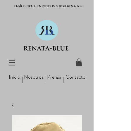
ENVÍOS GRATIS EN PEDIDOS SUPERIORES A 60€
Inicio
Nosotros
Prensa
Contacto