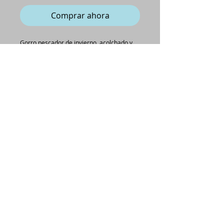
Comprar ahora
Gorro pescador de invierno, acolchado y
reversible. Por dentro con forro de cuadros
en diferentes tonalidades.
CONDICIONES GENERALES DE COMPRA
renatabluetocados@gmail.com
Avda. Constitución, 60
Don Benito, Badajoz
650 772 016
​©
Renata-Blue 2014
all rights reserved.​
HECHO A MANO EN ESPAÑA