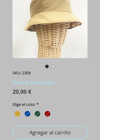
SKU: 2309
Gorro Pescador
Precio
20,00 €
Elige el color
*
Agregar al carrito