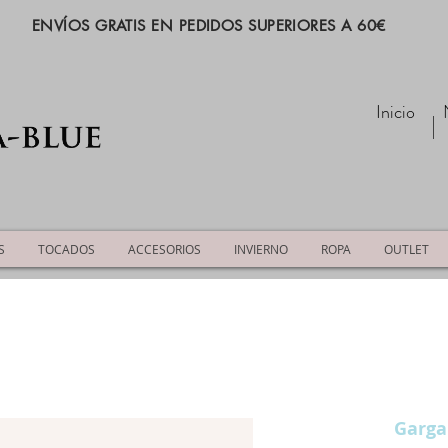
ENVÍOS GRATIS EN PEDIDOS SUPERIORES A 60€
Inicio
S
TOCADOS
ACCESORIOS
INVIERNO
ROPA
OUTLET
Garga