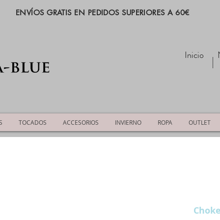
ENVÍOS GRATIS EN PEDIDOS SUPERIORES A 60€
Inicio
S
TOCADOS
ACCESORIOS
INVIERNO
ROPA
OUTLET
Choke