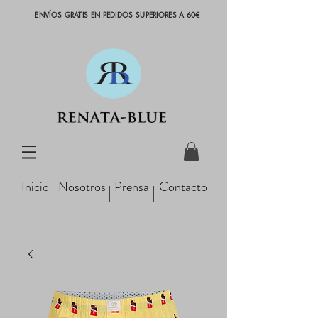
ENVÍOS GRATIS EN PEDIDOS SUPERIORES A 60€
Inicio
Nosotros
Prensa
Contacto