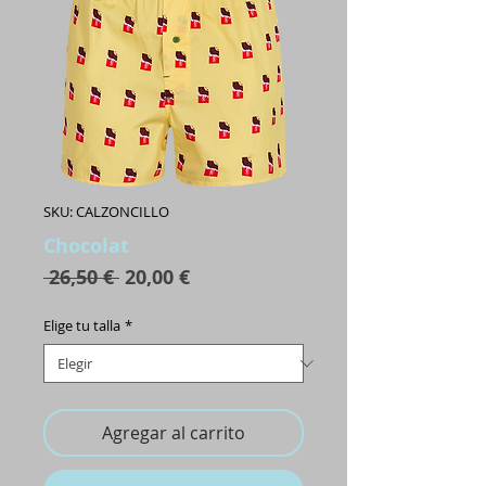
SKU: CALZONCILLO
Chocolat
Precio
Precio
 26,50 € 
20,00 €
de
oferta
Elige tu talla
*
Agregar al carrito