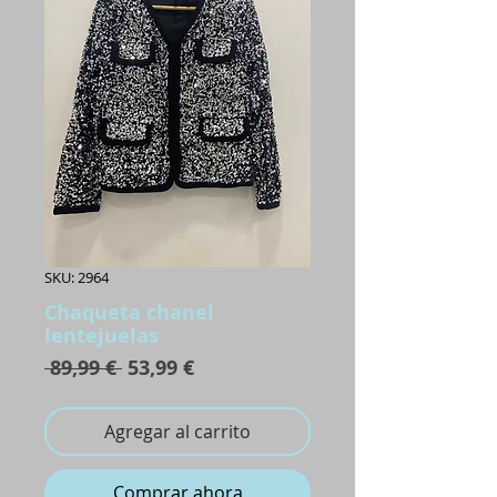
SKU: 2964
Chaqueta chanel
lentejuelas
Precio
Precio
 89,99 € 
53,99 €
de
oferta
Agregar al carrito
Comprar ahora