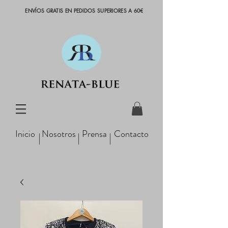
ENVÍOS GRATIS EN PEDIDOS SUPERIORES A 60€
Inicio
Nosotros
Prensa
Contacto