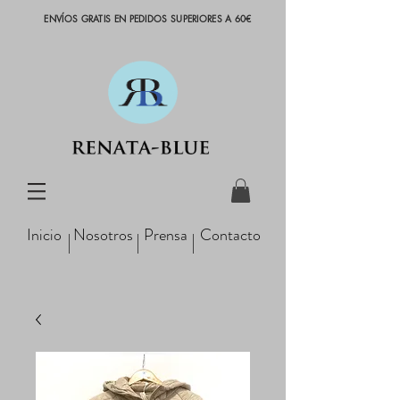
ENVÍOS GRATIS EN PEDIDOS SUPERIORES A 60€
Inicio
Nosotros
Prensa
Contacto