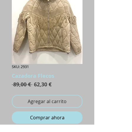
SKU: 2931
Cazadora Flecos
Precio
Precio
 89,00 € 
62,30 €
de
oferta
Agregar al carrito
Comprar ahora