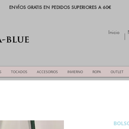
ENVÍOS GRATIS EN PEDIDOS SUPERIORES A 60€
Inicio
S
TOCADOS
ACCESORIOS
INVIERNO
ROPA
OUTLET
BOLSO