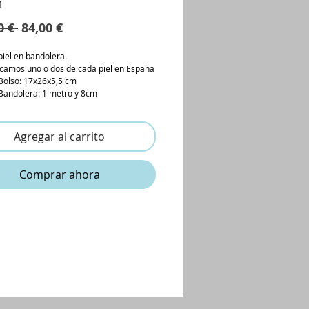
1
Precio
Precio
0 € 
84,00 €
de
oferta
piel en bandolera.
icamos uno o dos de cada piel en España
Bolso: 17x26x5,5 cm
Bandolera: 1 metro y 8cm
Agregar al carrito
Comprar ahora