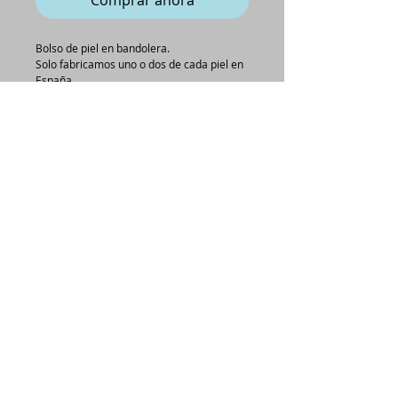
Comprar ahora
Bolso de piel en bandolera.
Solo fabricamos uno o dos de cada piel en
España
Medidas Bolso: 17x26x5,5 cm
Medidas Bandolera: 1 metro y 8cm
CONDICIONES GENERALES DE COMPRA
renatabluetocados@gmail.com
Avda. Constitución, 60
Don Benito, Badajoz
650 772 016
​©
Renata-Blue 2014
all rights reserved.​
HECHO A MANO EN ESPAÑA