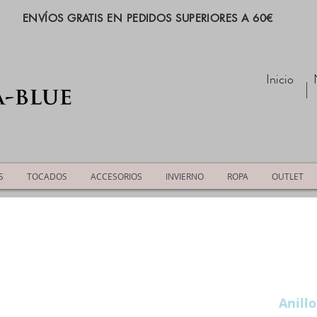
ENVÍOS GRATIS EN PEDIDOS SUPERIORES A 60€
Inicio
S
TOCADOS
ACCESORIOS
INVIERNO
ROPA
OUTLET
Anillo