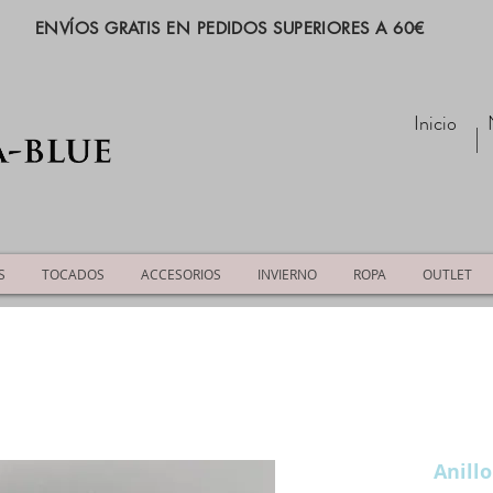
ENVÍOS GRATIS EN PEDIDOS SUPERIORES A 60€
Inicio
S
TOCADOS
ACCESORIOS
INVIERNO
ROPA
OUTLET
Anillo