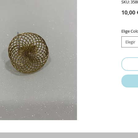
SKU: 358
10,00 
Elige Col
Elegir