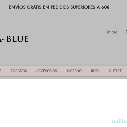
ENVÍOS GRATIS EN PEDIDOS SUPERIORES A 60€
Inicio
S
TOCADOS
ACCESORIOS
INVIERNO
ROPA
OUTLET
Anillo