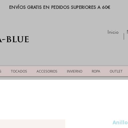
ENVÍOS GRATIS EN PEDIDOS SUPERIORES A 60€
Inicio
S
TOCADOS
ACCESORIOS
INVIERNO
ROPA
OUTLET
Anill