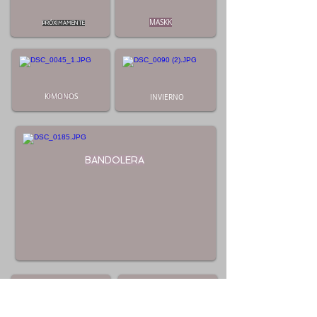
MASKK
PRÓXIMAMENTE
KIMONOS
OUTLET
INVIERNO
BANDOLERA
CITY BAG