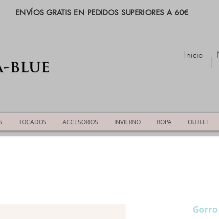
ENVÍOS GRATIS EN PEDIDOS SUPERIORES A 60€
Inicio
S
TOCADOS
ACCESORIOS
INVIERNO
ROPA
OUTLET
Gorr