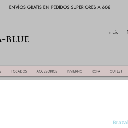
ENVÍOS GRATIS EN PEDIDOS SUPERIORES A 60€
Inicio
S
TOCADOS
ACCESORIOS
INVIERNO
ROPA
OUTLET
Braza